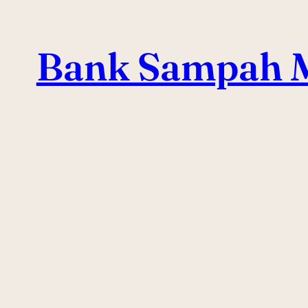
Skip
to
Bank Sampah M
content