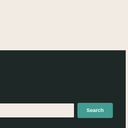
Search