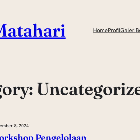
atahari
Home
Profil
Galeri
B
gory:
Uncategoriz
ember 8, 2024
orkshop Pengelolaan